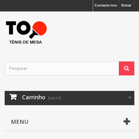
Contacte-nos
Entrar
Carrinho
(vazio)
MENU