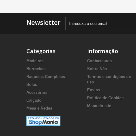
Newsletter
Categorias
Informação
Madeiras
Contacte-nos
Borrachas
Sobre Nós
Raquetes Completas
Termos e condições de
uso
Bolas
Envios
Acessórios
Política de Cookies
Calçado
Mapa do site
Mesa e Redes