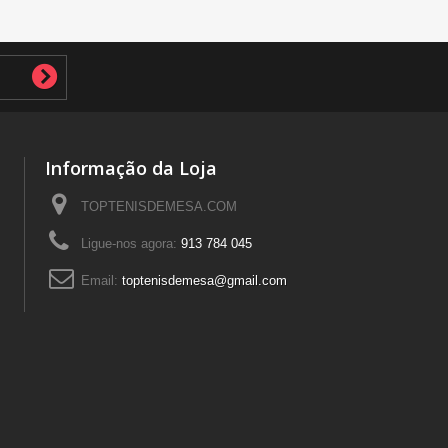
Informação da Loja
TOPTENISDEMESA.COM
Ligue-nos agora:
913 784 045
Email:
toptenisdemesa@gmail.com