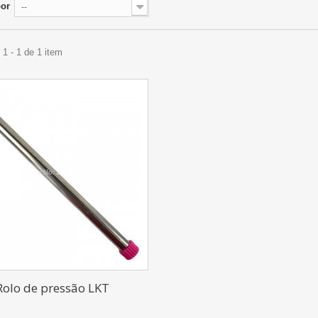
por
--
1 - 1 de 1 item
Rolo de pressão LKT