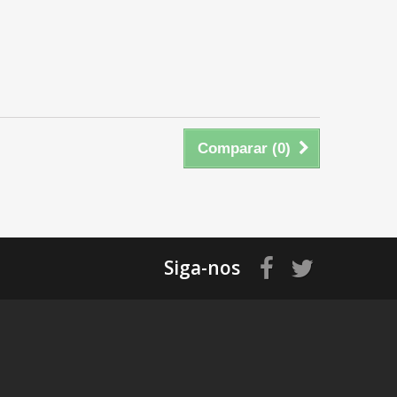
Comparar (
0
)
Siga-nos