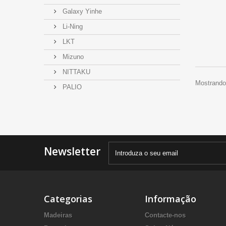
Galaxy Yinhe
Li-Ning
LKT
Mizuno
NITTAKU
Mostrando 
PALIO
Newsletter
Categorias
Informação
Madeiras
Contacte-nos