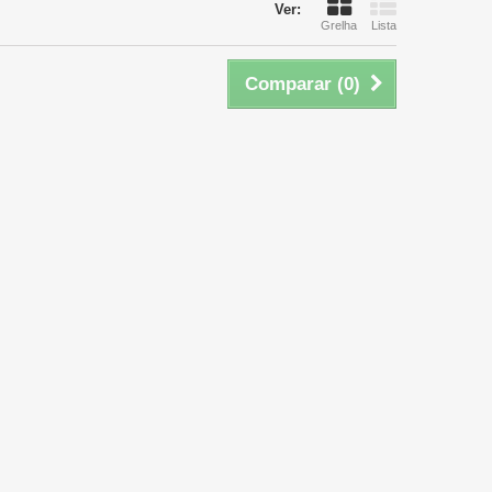
Ver:
Grelha
Lista
Comparar (
0
)