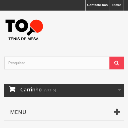
Contacte-nos
Entrar
Carrinho
(vazio)
MENU