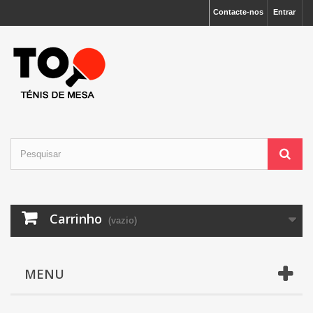
Contacte-nos
Entrar
Carrinho
(vazio)
MENU