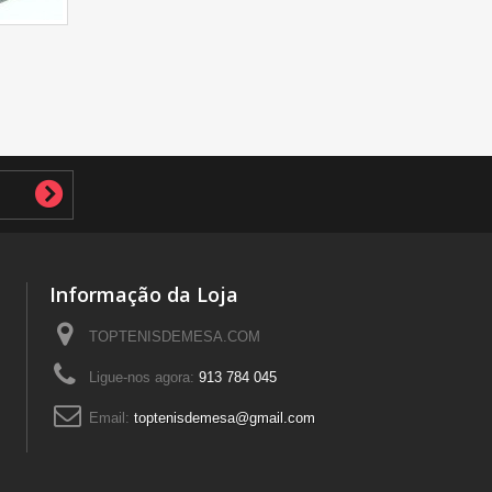
Informação da Loja
TOPTENISDEMESA.COM
Ligue-nos agora:
913 784 045
Email:
toptenisdemesa@gmail.com