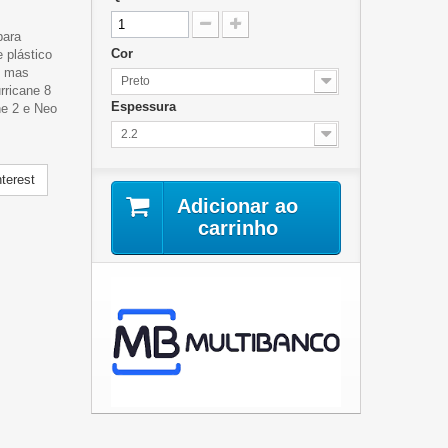
para
Cor
 plástico
e mas
Preto
rricane 8
Espessura
ne 2 e Neo
2.2
terest
Adicionar ao
carrinho