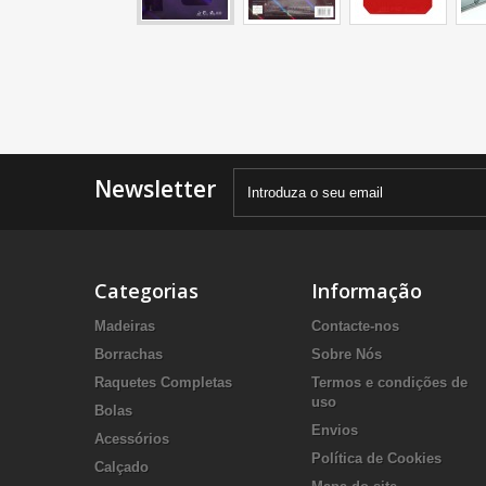
Newsletter
Categorias
Informação
Madeiras
Contacte-nos
Borrachas
Sobre Nós
Raquetes Completas
Termos e condições de
uso
Bolas
Envios
Acessórios
Política de Cookies
Calçado