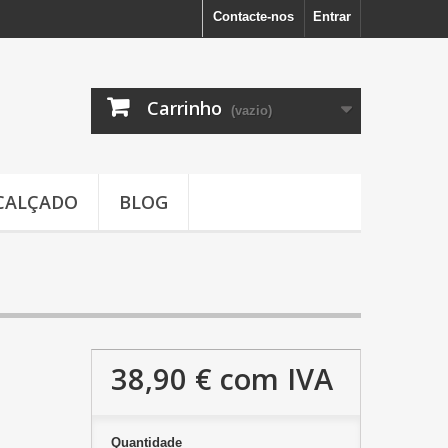
Contacte-nos
Entrar
Carrinho
(vazio)
CALÇADO
BLOG
38,90 €
com IVA
Quantidade