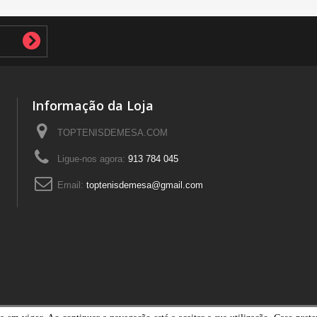
Informação da Loja
TOPTENISDEMESA.COM
Ligue-nos agora:
913 784 045
Email:
toptenisdemesa@gmail.com