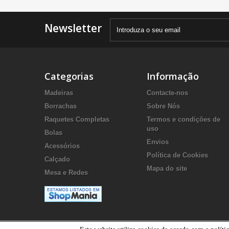
Newsletter
Categorias
Informação
Madeiras
Contacte-nos
Borrachas
Sobre Nós
Raquetes Completas
Termos e condições de
uso
Bolas
Envios
Acessórios
Política de Cookies
Calçado
Mapa do site
Mesa e Redes