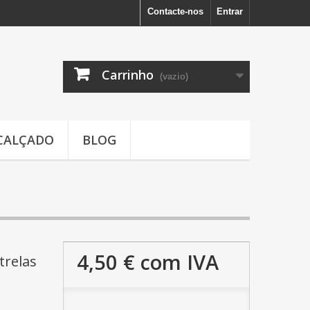
Contacte-nos
Entrar
Carrinho
(vazio)
CALÇADO
BLOG
4,50 €
com IVA
strelas